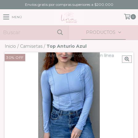
Envíos gratis por compras superiores a $200.000
0
MENÚ
PRODUCTOS
Inicio
/
Camisetas
/
Top Anturio Azul
30
%
OFF