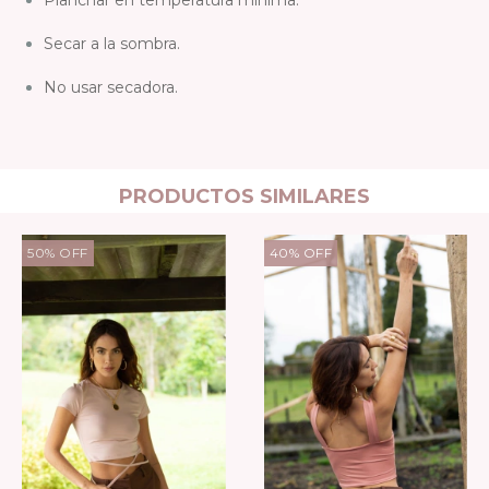
Secar a la sombra.
No usar secadora.
PRODUCTOS SIMILARES
50
%
OFF
40
%
OFF