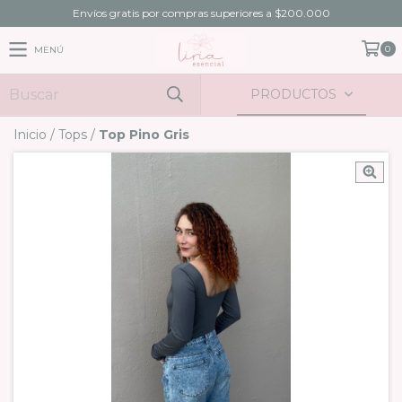
Envíos gratis por compras superiores a $200.000
0
MENÚ
PRODUCTOS
Inicio
/
Tops
/
Top Pino Gris