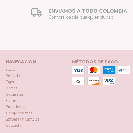
ENVIAMOS A TODO COLOMBIA
Compra desde cualquier ciudad
NAVEGACIÓN
MÉTODOS DE PAGO
Inicio
Ver todo
Tops
Bodies
Camisetas
Camisas
Pantalones
Complementos
Entregas y Cambios
Contacto