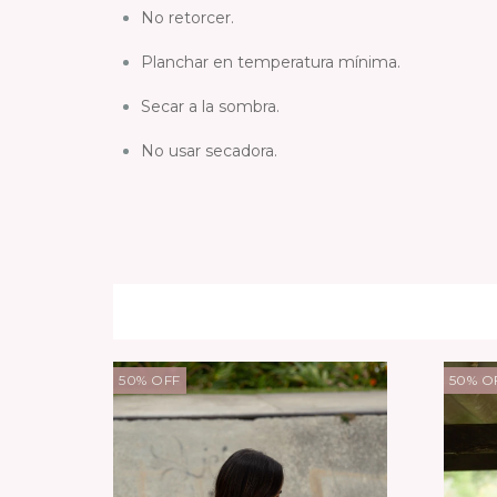
No retorcer.
Planchar en temperatura mínima.
Secar a la sombra.
No usar secadora.
50
%
OFF
50
%
O