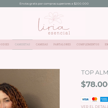
Envíos gratis por compras superiores a $200.000
BODIES
CAMISETAS
CAMISAS
PANTALONES
COMPLEMENTOS
E
TOP ALM
$78.0
VER EL DETAL