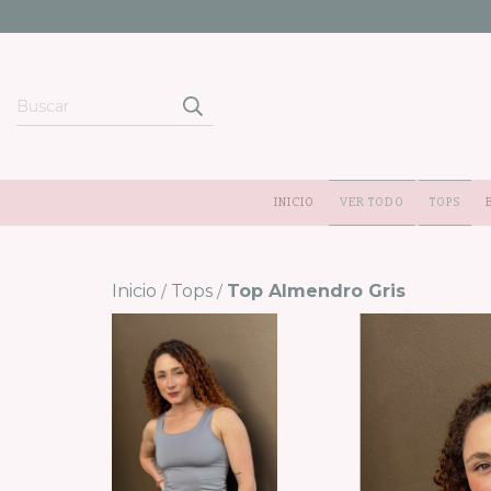
INICIO
VER TODO
TOPS
Inicio
Tops
Top Almendro Gris
/
/