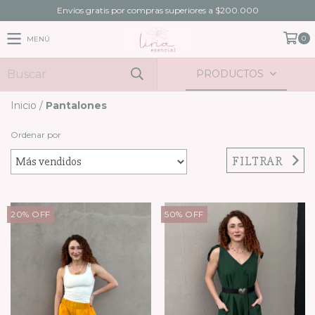
Envíos gratis por compras superiores a $200.000
0
MENÚ
PRODUCTOS
Inicio
/
Pantalones
Ordenar por
FILTRAR
20
%
OFF
50
%
OFF