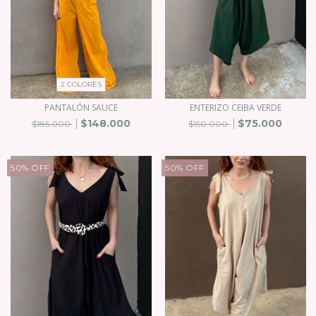
2 COLORES
PANTALÓN SAUCE
ENTERIZO CEIBA VERDE
$148.000
$75.000
$185.000
$150.000
50
%
OFF
50
%
OFF